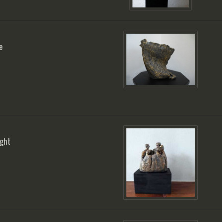
e
ight