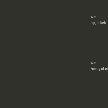
2019
kip, ik heb j
2019
Family of e