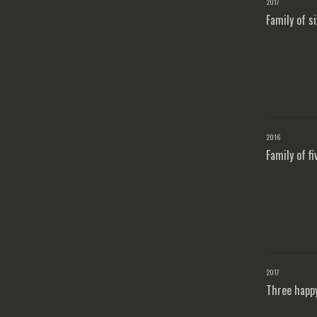
2017
Family of si
2016
Family of fi
2017
Three happ