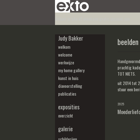
Beheer je site
of
maak een gratis account aan
.
Judy Bakker
beelden
welkom
welcome
Handgevormde 
werkwijze
prachtig kad
my home gallery
TOT NIETS.
kunst in huis
uit 2014 tot
diavoorstelling
stuur een ber
publicaties
2025
exposities
Moederliefd
overzicht
galerie
schilderijen