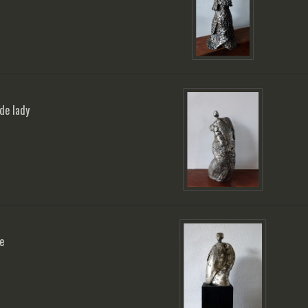
rde lady
e