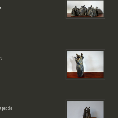
x
ve
y people