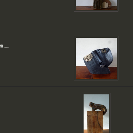
 .....